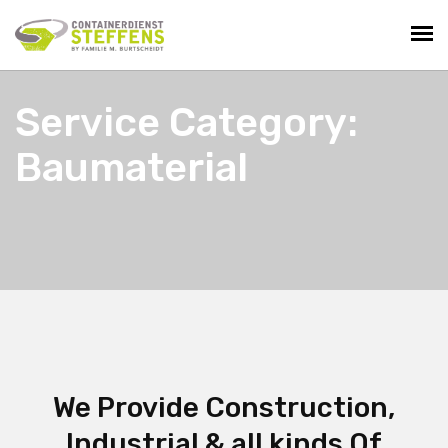
Service Category:
Baumaterial
We Provide Construction,
Industrial & all kinds Of